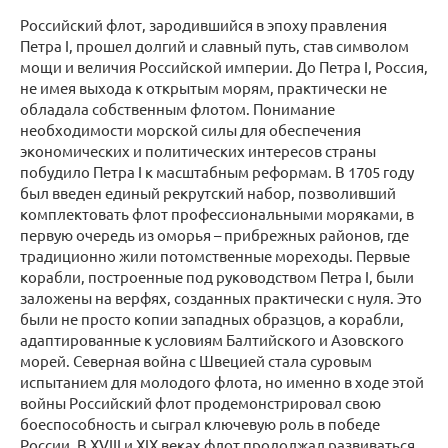
Российский флот, зародившийся в эпоху правления
Петра I, прошел долгий и славный путь, став символом
мощи и величия Российской империи. До Петра I, Россия,
не имея выхода к открытым морям, практически не
обладала собственным флотом. Понимание
необходимости морской силы для обеспечения
экономических и политических интересов страны
побудило Петра I к масштабным реформам. В 1705 году
был введен единый рекрутский набор, позволивший
комплектовать флот профессиональными моряками, в
первую очередь из оморья – прибрежных районов, где
традиционно жили потомственные мореходы. Первые
корабли, построенные под руководством Петра I, были
заложены на верфях, созданных практически с нуля. Это
были не просто копии западных образцов, а корабли,
адаптированные к условиям Балтийского и Азовского
морей. Северная война с Швецией стала суровым
испытанием для молодого флота, но именно в ходе этой
войны Российский флот продемонстрировал свою
боеспособность и сыграл ключевую роль в победе
России. В XVIII и XIX веках флот продолжал развиваться,