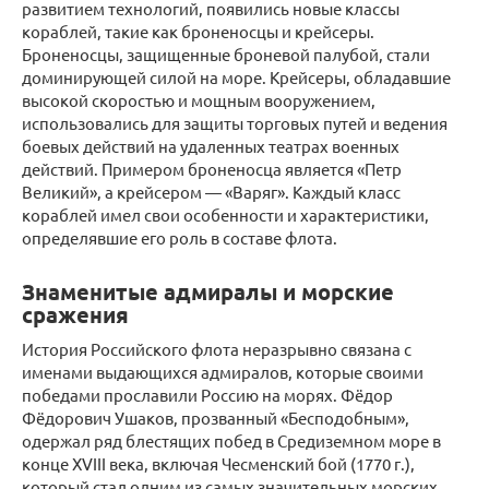
развитием технологий, появились новые классы
кораблей, такие как броненосцы и крейсеры.
Броненосцы, защищенные броневой палубой, стали
доминирующей силой на море. Крейсеры, обладавшие
высокой скоростью и мощным вооружением,
использовались для защиты торговых путей и ведения
боевых действий на удаленных театрах военных
действий. Примером броненосца является «Петр
Великий», а крейсером — «Варяг». Каждый класс
кораблей имел свои особенности и характеристики,
определявшие его роль в составе флота.
Знаменитые адмиралы и морские
сражения
История Российского флота неразрывно связана с
именами выдающихся адмиралов, которые своими
победами прославили Россию на морях. Фёдор
Фёдорович Ушаков, прозванный «Бесподобным»,
одержал ряд блестящих побед в Средиземном море в
конце XVIII века, включая Чесменский бой (1770 г.),
который стал одним из самых значительных морских