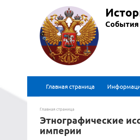
Перейти
Истор
к
контенту
События 
Главная страница
Информац
Главная страница
Этнографические ис
империи