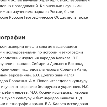
полевых исследований. Ключевыми научными
шимися изучением народов России, были
ское Русское Географическое Общество, а также
нографии
йской империи внесли многие выдающиеся
ими исследованиями по истории и этнографии
овоположник изучения народов Кавказа. Л.П.
зучение народов Сибири и Дальнего Востока,
. Крейнович исследовала народы Средней Азии,
ным верованиям. Б.О. Долгих занимался
одов Поволжья. А.А. Попов исследовал культуру
ч изучал этнографию белорусов и украинцев. И.С.
нографии евреев. М.О. Косвен исследовал народы
о изучал культуру и быт народов Кавказа. С.Д.
ии и этнографии армян. Б.А. Калоев исследовал