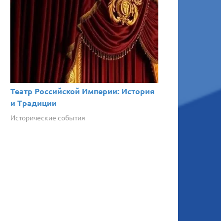
Театр Российской Империи: История
и Традиции
Исторические события