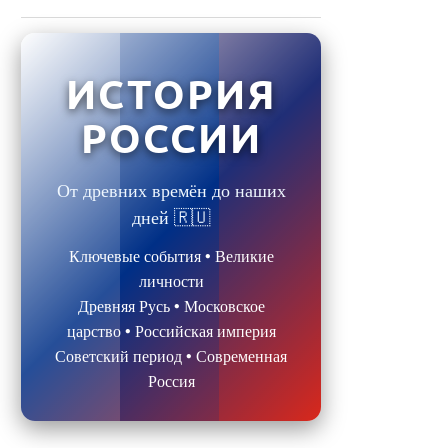
ИСТОРИЯ
РОССИИ
От древних времён до наших
дней 🇷🇺
Ключевые события • Великие
личности
Древняя Русь • Московское
царство • Российская империя
Советский период • Современная
Россия