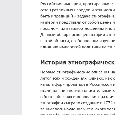
Российская империя, простиравшаяся
сотен различных народов и этнических
быта и традиций – задача этнографи
империи представляют собой ценный
прошлом, их взаимоотношениях и вли
Данный обзор посвящен истории этн
в этой области, особенностям изучен
влиянию имперской политики на этн
История этнографическ
Первые этнографические описания на
летописях и хождениях. Однако, как 
начала формироваться в Российской и
исследования носили описательный х
о быте, обычаях и верованиях различ
этнографии сыграло создание в 1772 
занималось изучением сельского хозяй
этнографические исследования приоб