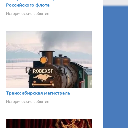
Российского флота
Исторические события
Транссибирская магистраль
Исторические события