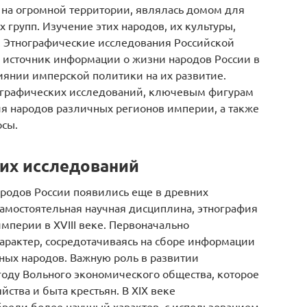
 на огромной территории, являлась домом для
 групп. Изучение этих народов, их культуры,
и. Этнографические исследования Российской
 источник информации о жизни народов России в
янии имперской политики на их развитие.
ографических исследований, ключевым фигурам
ия народов различных регионов империи, а также
осы.
их исследований
родов России появились еще в древних
самостоятельная научная дисциплина, этнография
мперии в XVIII веке. Первоначально
арактер, сосредотачиваясь на сборе информации
ных народов. Важную роль в развитии
году Вольного экономического общества, которое
ства и быта крестьян. В XIX веке
рели более научный характер, с использованием