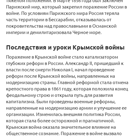
тяжелом положении. В марте 1856 года был заключен
Парижский мир, который закрепил поражение России в
войне. По условиям Парижского мира Россия теряла
часть территории в Бессарабии, отказывалась от
покровительства над православными в Османской
империи и демилитаризовала Черное море.
Последствия и уроки Крымской войны
Поражение в Крымской войне стало катализатором
глубоких реформ в России. Александр II, пришедший к
власти после смерти Николая I, начал проведение
реформ после Крымской войны, направленных на
модернизацию страны. Главной реформой стала отмена
крепостного права в 1861 году, которая положила конец
феодальному строю и открыла путь для развития
капитализма. Были проведены военные реформы,
направленные на модернизацию армии и улучшение ее
организации. Изменилась внешняя политика России,
которая стала более осторожной и прагматичной.
Крымская война оказала значительное влияние на
общественное сознание. Поражение в войне вызвало