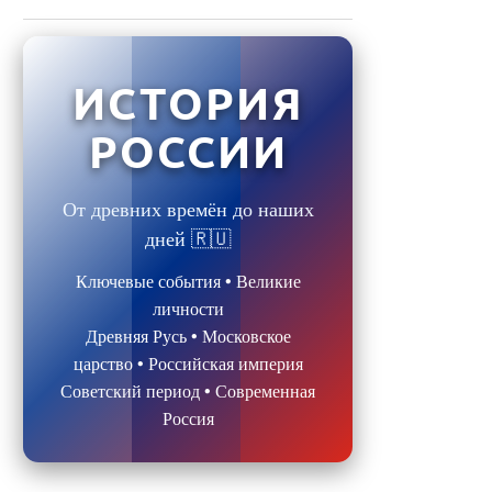
ИСТОРИЯ
РОССИИ
От древних времён до наших
дней 🇷🇺
Ключевые события • Великие
личности
Древняя Русь • Московское
царство • Российская империя
Советский период • Современная
Россия