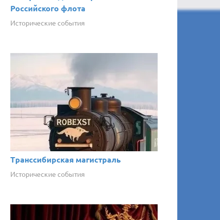
Российского флота
Исторические события
Транссибирская магистраль
Исторические события