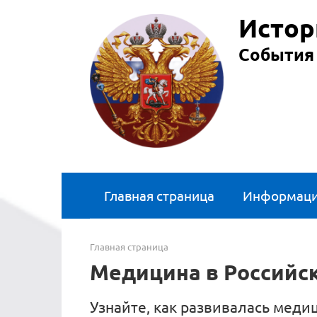
Перейти
Истор
к
контенту
События 
Главная страница
Информац
Главная страница
Медицина в Российс
Узнайте, как развивалась меди