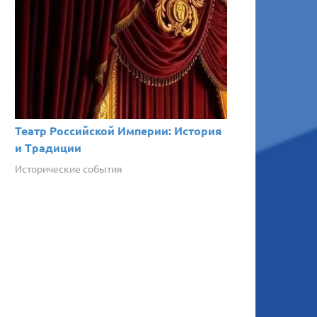
Театр Российской Империи: История
и Традиции
Исторические события