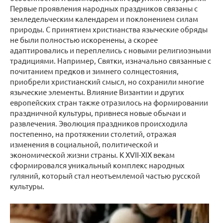
Первые проявления народных праздников связаны с
земледельческим календарем и поклонением силам
природы. С принятием христианства языческие обряды
не были полностью искоренены, а скорее
адаптировались и переплелись с новыми религиозными
традициями. Например, Святки, изначально связанные с
почитанием предков и зимнего солнцестояния,
приобрели христианский смысл, но сохранили многие
языческие элементы. Влияние Византии и других
европейских стран также отразилось на формировании
праздничной культуры, привнеся новые обычаи и
развлечения. Эволюция праздников происходила
постепенно, на протяжении столетий, отражая
изменения в социальной, политической и
экономической жизни страны. К XVII-XIX векам
сформировался уникальный комплекс народных
гуляний, который стал неотъемлемой частью русской
культуры.