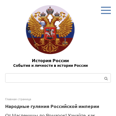
Перейти
к
контенту
История России
События и личности в истории России
Поиск:
Главная страница
Народные гуляния Российской империи
От Масленицы до Ярмарок! Узнайте, как