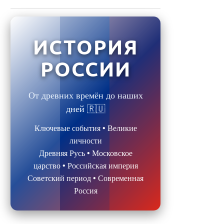
ИСТОРИЯ
РОССИИ
От древних времён до наших
дней 🇷🇺
Ключевые события • Великие
личности
Древняя Русь • Московское
царство • Российская империя
Советский период • Современная
Россия