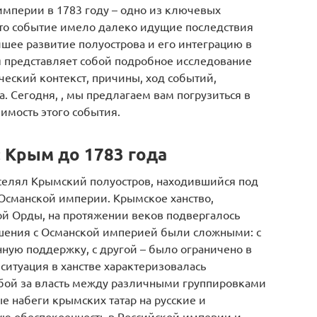
мперии в 1783 году – одно из ключевых
Это событие имело далеко идущие последствия
шее развитие полуострова и его интеграцию в
ья представляет собой подробное исследование
ческий контекст, причины, ход событий,
. Сегодня, , мы предлагаем вам погрузиться в
чимость этого события.
 Крым до 1783 года
селял Крымский полуостров, находившийся под
 Османской империи. Крымское ханство,
ой Орды, на протяжении веков подвергалось
ошения с Османской империей были сложными: с
нную поддержку, с другой – было ограничено в
ситуация в ханстве характеризовалась
бой за власть между различными группировками
 набеги крымских татар на русские и
ю обеспокоенность в Российской империи и