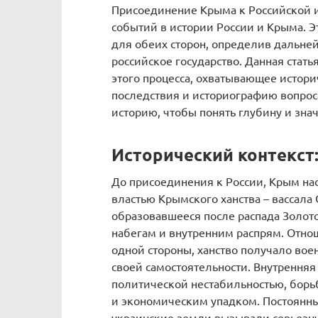
Присоединение Крыма к Российской и
событий в истории России и Крыма. 
для обеих сторон, определив дальней
российское государство. Данная стат
этого процесса, охватывающее истори
последствия и историографию вопроса
историю, чтобы понять глубину и зна
Исторический контекст:
До присоединения к России, Крым на
властью Крымского ханства – вассала
образовавшееся после распада Золот
набегам и внутренним распрям. Отн
одной стороны, ханство получало вое
своей самостоятельности. Внутренняя 
политической нестабильностью, борь
и экономическим упадком. Постоянные
украинские земли вызывали серьезну