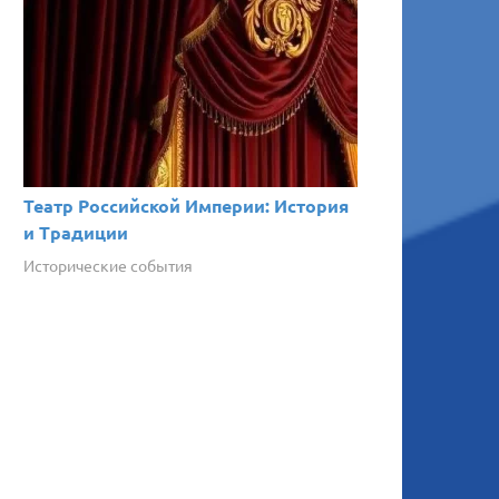
Театр Российской Империи: История
и Традиции
Исторические события