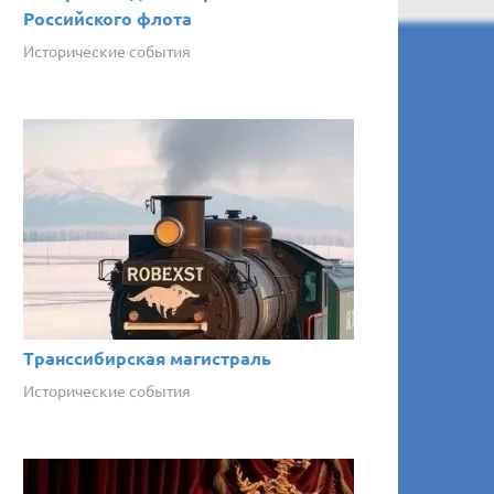
Российского флота
Исторические события
Транссибирская магистраль
Исторические события