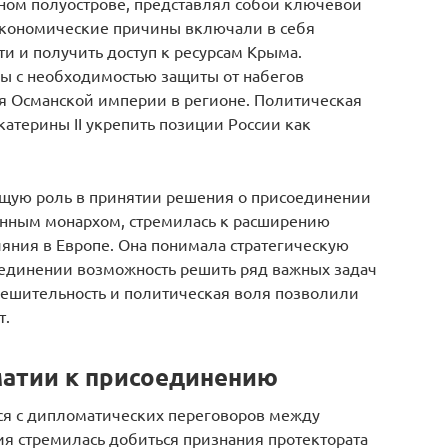
ном полуострове, представлял собой ключевой
Экономические причины включали в себя
и и получить доступ к ресурсам Крыма.
ы с необходимостью защиты от набегов
я Османской империи в регионе. Политическая
атерины II укрепить позиции России как
ющую роль в принятии решения о присоединении
щенным монархом, стремилась к расширению
яния в Европе. Она понимала стратегическую
оединении возможность решить ряд важных задач
решительность и политическая воля позволили
т.
матии к присоединению
ся с дипломатических переговоров между
ия стремилась добиться признания протектората