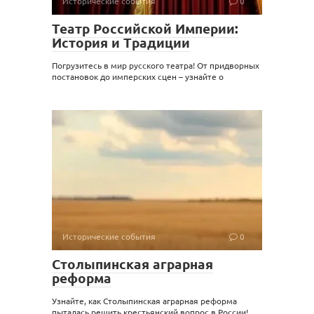
Исторические события
0
Театр Российской Империи:
История и Традиции
Погрузитесь в мир русского театра! От придворных
постановок до имперских сцен – узнайте о
Исторические события
0
Столыпинская аграрная
реформа
Узнайте, как Столыпинская аграрная реформа
пыталась решить крестьянский вопрос в России!