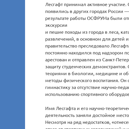
Лесгафт принимал активное участие.
появились в других городах России — 
результате работы ОСФРУМа были от
экскурсии
и пешие походы из города в леса, ка
развлечений, в основном для детей 
правительство преследовало Лесгафта
постоянно находился под надзором по
арестован и отправлен из Санкт-Пете
защиту студенческих демонстрантов.
теориями в биологии, медицине и об
методы физического воспитания. Он
гимнастику за отсутствие научно-пед
использованию спортивного оборудо
Имя Лесгафта и его научно-теоретиче
деятельность заняли достойное место
Несмотря на ряд недостатков, «отнес
отказ от спортивных соревнований и 