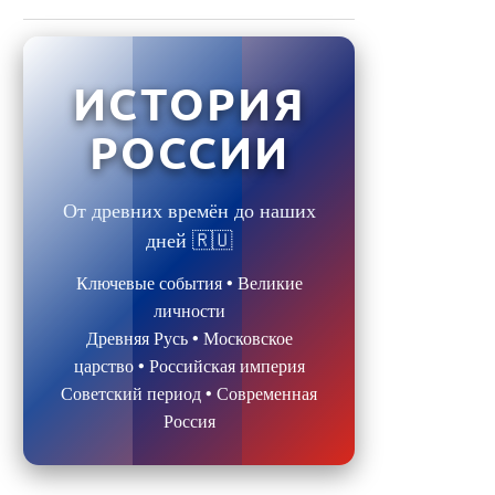
ИСТОРИЯ
РОССИИ
От древних времён до наших
дней 🇷🇺
Ключевые события • Великие
личности
Древняя Русь • Московское
царство • Российская империя
Советский период • Современная
Россия