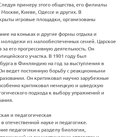
 Следуя примеру этого общества, его филиалы
Москве, Киеве, Одессе и других. В
крыты игровые площадки, организованы
тание на коньках и другие формы отдыха и
и молодежи из малообеспеченных семей. Царское
 за его прогрессивную деятельность. Он
лицейского участка. В 1901 году был
рбурга в Финляндию на год за выступления в
 Он ведет постоянную борьбу с реакционными
разовании. Он критиковал научно зарубежные
 особенно критиковал немецкую и шведскую
агогического подхода к выбору упражнений и
вания.
ская и педагогическая
 в отечественной науке и педагогике.
ение педагогики к разделу биологии,
упражнений на гимнастических аппаратах и