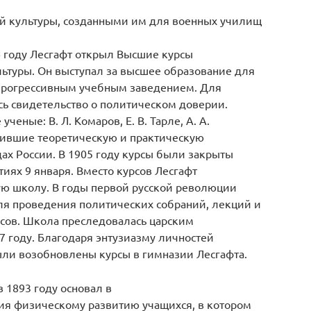
й культуры, созданными им для военных училищ
6 году Лесгафт открыл Высшие курсы
ьтуры. Он выступал за высшее образование для
 прогрессивным учебным заведением. Для
сь свидетельство о политическом доверии.
еные: В. Л. Комаров, Е. В. Тарле, А. А.
чившие теоретическую и практическую
дах России. В 1905 году курсы были закрыты
тиях 9 января. Вместо курсов Лесгафт
ю школу. В годы первой русской революции
я проведения политических собраний, лекций и
сов. Школа преследовалась царским
7 году. Благодаря энтузиазму личностей
ыли возобновлены курсы в гимназии Лесгафта.
 1893 году основал в
ия физическому развитию учащихся, в котором