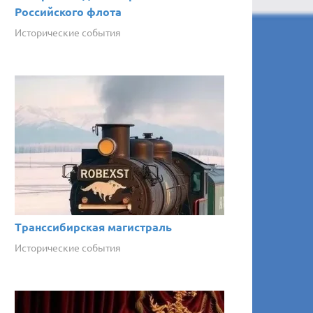
Российского флота
Исторические события
Транссибирская магистраль
Исторические события