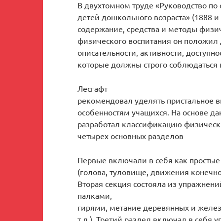
В двухтомном труде «Руководство по
детей дошкольного возраста» (1888 и 
содержание, средства и методы физич
физического воспитания он положил 
описательности, активности, доступно
которые должны строго соблюдаться
Лесгафт
рекомендовал уделять пристальное в
особенностям учащихся. На основе д
разработал классификацию физически
четырех основных разделов
Первые включали в себя как простые
(голова, туловище, движения конечнос
Вторая секция состояла из упражнени
палками,
гирями, метание деревянных и желез
т.д.). Третий раздел включал в себя 