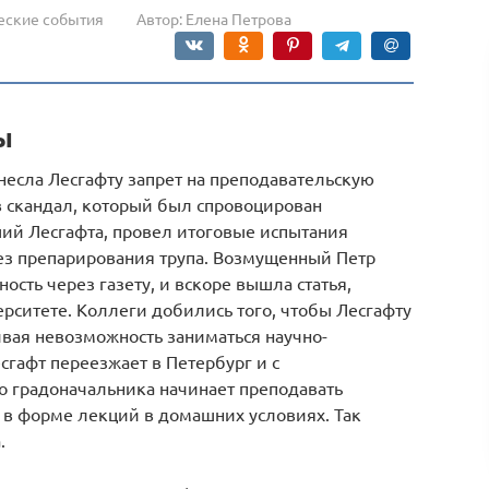
еские события
Автор:
Елена Петрова
ы
несла Лесгафту запрет на преподавательскую
в скандал, который был спровоцирован
ий Лесгафта, провел итоговые испытания
ез препарирования трупа. Возмущенный Петр
сть через газету, и вскоре вышла статья,
ерситете. Коллеги добились того, чтобы Лесгафту
ивая невозможность заниматься научно-
сгафт переезжает в Петербург и с
 градоначальника начинает преподавать
 в форме лекций в домашних условиях. Так
.