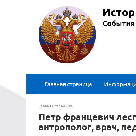
Перейти
Истор
к
контенту
События 
Главная страница
Информац
Главная страница
Петр францевич лесг
антрополог, врач, пе