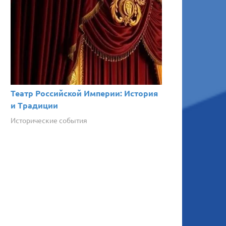
Театр Российской Империи: История
и Традиции
Исторические события