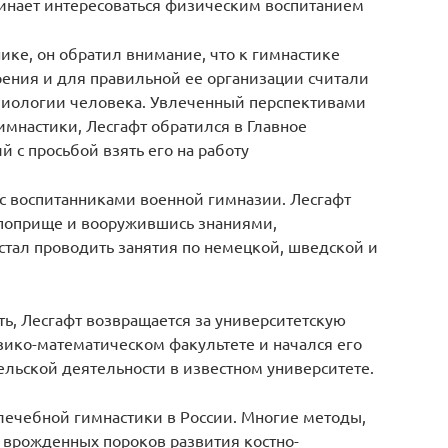
чинает интересоваться физическим воспитанием
ике, он обратил внимание, что к гимнастике
рения и для правильной ее организации считали
иологии человека. Увлеченный перспективами
мнастики, Лесгафт обратился в Главное
 с просьбой взять его на работу
 с воспитанниками военной гимназии. Лесгафт
 поприще и вооружившись знаниями,
стал проводить занятия по немецкой, шведской и
ь, Лесгафт возвращается за университетскую
изико-математическом факультете и начался его
льской деятельности в известном университете.
ечебной гимнастики в России. Многие методы,
врожденных пороков развития костно-