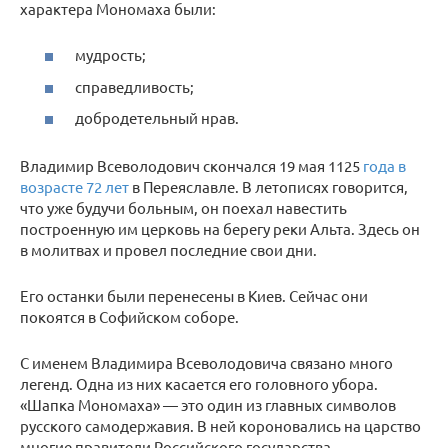
характера Мономаха были:
мудрость;
справедливость;
добродетельный нрав.
Владимир Всеволодович скончался 19 мая 1125
года в
возрасте 72 лет
в Переяславле. В летописях говорится,
что уже будучи больным, он поехал навестить
построенную им церковь на берегу реки Альта. Здесь он
в молитвах и провел последние свои дни.
Его останки были перенесены в Киев. Сейчас они
покоятся в Софийском соборе.
С именем Владимира Всеволодовича связано много
легенд. Одна из них касается его головного убора.
«Шапка Мономаха» — это один из главных символов
русского самодержавия. В ней короновались на царство
многие правители Российского государства.