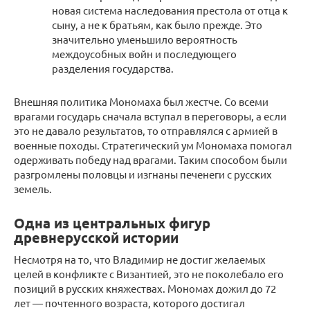
новая система наследования престола от отца к
сыну, а не к братьям, как было прежде. Это
значительно уменьшило вероятность
междоусобных войн и последующего
разделения государства.
Внешняя политика Мономаха был жестче. Со всеми
врагами государь сначала вступал в переговоры, а если
это не давало результатов, то отправлялся с армией в
военные походы. Стратегический ум Мономаха помогал
одерживать победу над врагами. Таким способом были
разгромлены половцы и изгнаны печенеги с русских
земель.
Одна из центральных фигур
древнерусской истории
Несмотря на то, что Владимир не достиг желаемых
целей в конфликте с Византией, это не поколебало его
позиций в русских княжествах. Мономах дожил до 72
лет — почтенного возраста, которого достигал