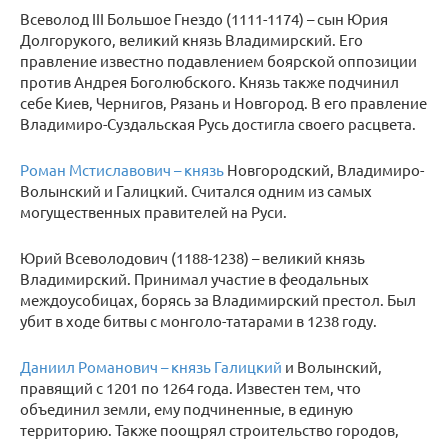
Всеволод III Большое Гнездо (1111-1174) – сын Юрия
Долгорукого, великий князь Владимирский. Его
правление известно подавлением боярской оппозиции
против Андрея Боголюбского. Князь также подчинил
себе Киев, Чернигов, Рязань и Новгород. В его правление
Владимиро-Суздальская Русь достигла своего расцвета.
Роман Мстиславович – князь
Новгородский, Владимиро-
Волынский и Галицкий. Считался одним из самых
могущественных правителей на Руси.
Юрий Всеволодович (1188-1238) – великий князь
Владимирский. Принимал участие в феодальных
междоусобицах, борясь за Владимирский престол. Был
убит в ходе битвы с монголо-татарами в 1238 году.
Даниил Романович – князь Галицкий
и Волынский,
правящий с 1201 по 1264 года. Известен тем, что
объединил земли, ему подчиненные, в единую
территорию. Также поощрял строительство городов,