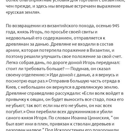
чем прежде, и здесь мы впервые встречаем выражение
«русская земля».
По возвращении из византийского похода, осенью 945
года, князь Игорь, по просьбе своей свиты и
недовольный его содержанием, отправляется к
древлянам за данью. Древляне не входили в состав
армии, которая потерпела поражение в Византии, и
поэтому решили улучшить свое положение за свой счет.
Легко собрав дань, по дороге домой Игорь передумал:
стоит ли требовать больше? — Подумав, он сказал
своему отделению::» Иди домой с данью, а я вернусь и
посмотрю еще раз.» Отправив большую часть отряда в
Киев, с небольшим он вернулся в древлянскую землю.
Древляне справедливо рассуждали: «Если волк войдет в
привычку к овцам, он будет выносить все стадо, пока его
не убьют; так вот: если мы его не убьем, он нас всех
погубит.» Они перебили всех дружинников и убили
самого князя Игоря. По словам Иоанна Цимисхия, “ он
был взят ими в плен, привязан к стволам деревьев и
разорван надвое.” Под Искоростенем его похоронили