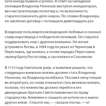
хотя иногда бывали и успехи. В ответ на нападение
половцев Владимир Мономах выступил инициатором,
вел наступательную политику и, по возможности,
старался покончить дело миром. По словам Владимира,
он заключал договор с половцами девятнадцать раз.
Владимир пользовался всенародной любовью и снискал
славу миротворца и победителя половцев. Он старался
поддерживать мир с другими князьями. Не желая
устраивать битвы, в 1094 году он уехал из Чернигова в
Переславль, где княжил, а позже передал Переславль
своему брату Ростиславу, а сам княжил в Смоленске.
В 1113 году Святополк умер, и киевляне решили, что
следующим киевским князем должен стать Владимир
Мономах, но Владимир колебался. Послав к нему гонцов
во второй раз, он снова отказался стать великим князем,
полагая, что княжество должно перейти к его
двоюродным братьям Святославовичам по праву
старшинства. Киевляне и слышать не хотели ни о каком
другом князе. -Спасите нас, — сказали послы, — от