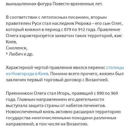
вымышленная фигура Повести временных лет.
В соответствии с летописным писанием, вторым
правителем Руси стал наследник Рюрика – его сын Олег,
который княжил в период с 879 по 912 года. Правление
Олега характеризуется захватом таких территорий, как:
Киев,
Смоленск,
* Любеч и др.
Характерной чертой правления явился перенос
столицы
из Новгорода в Киев
. Помимо всего прочего, князем был
заключен первый торговый договор с Византией.
Преемником Олега стал Игорь, правящий с 890 по 969
года. Главным направлением его деятельности
выступала защита страны от набегов печенегов.
Новоиспеченный князь активно расширял территорию
государства многочисленными походами различных
направлений, в том числе на Византию.