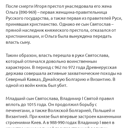
После смерти Игоря престол унаследовала его жена
Ольга (890-969) – первая женщина-правительница
Русского государства, а также первая из правителей Руси,
принявшая христианство. Однако ее сын Святослав –
прямой наследник княжеского престола, отказался от
христианизации, и Ольга была вынуждена передать
власть сыну.
Таким образом, власть перешла в руки Святослава,
который отличался довольно воинственным
характером. В период с 962 по 972 года Древнерусская
держава совершала активные захватнические походы на
Северный Кавказ, Дунайскую Болгарию и Византию. В
одной из войн князь был убит.
Младший сын Святослава, Владимир I Святой правил
вплоть до 1015 года. Он продолжил борьбу с
печенегами, а также Волжской Болгарией, Польшей и
Византией. При князе был впервые застроен каменными
строениями Киев. А в 988-990 годах Владимир I ввел в