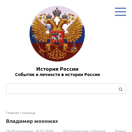
Перейти
к
контенту
История России
События и личности в истории России
Поиск:
Главная страница
Владимир мономах
Опубликовано:
20.03.2024
Исторические события
Елена