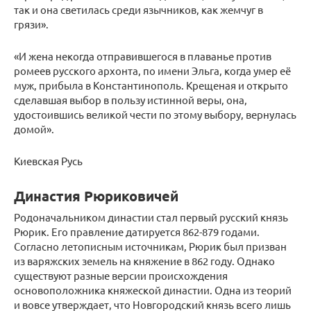
так и она светилась среди язычников, как жемчуг в
грязи».
«И жена некогда отправившегося в плаванье против
ромеев русского архонта, по имени Эльга, когда умер её
муж, прибыла в Константинополь. Крещеная и открыто
сделавшая выбор в пользу истинной веры, она,
удостоившись великой чести по этому выбору, вернулась
домой».
Киевская Русь
Династия Рюриковичей
Родоначальником династии стал первый русский князь
Рюрик. Его правление датируется 862-879 годами.
Согласно летописным источникам, Рюрик был призван
из варяжских земель на княжение в 862 году. Однако
существуют разные версии происхождения
основоположника княжеской династии. Одна из теорий
и вовсе утверждает, что Новгородский князь всего лишь