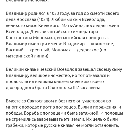
Владимир родился в 1053 году, за год до смерти своего
деда Ярослава (1054). Любимый сын Всеволода,
великого князя Киевского. Мать-Анна, последняя жена
Всеволода. Дочь византийского императора
Константина Мономаха, византийская принцесса.
Владимир имел три имени: Владимир — княжеское,
Василий — крестный, Мономах — дедовское (по
материнской линии).
Великий князь киевский Всеволод завещал своему сыну
Владимиру великое княжество, но тот отказался и
провозгласил великим князем киевским своего
двоюродного брата Святополка II Изяславича.
Вместе со Святославом и без него он участвовал во
многих походах против половцев. Были и поражения, и
победы. Борьба с половцами была затяжной. И половцы
не стремились завоевывать эти земли. Их целью были
грабежи, которые русские князья не могли остановить,