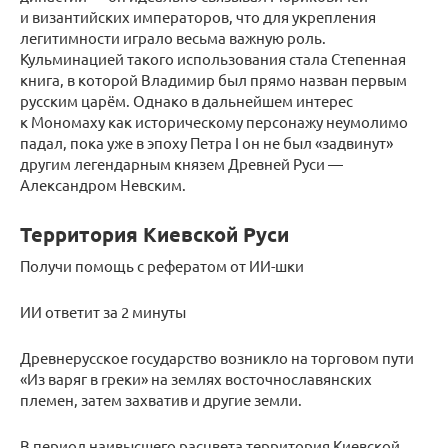
и византийских императоров, что для укрепления
легитимности играло весьма важную роль.
Кульминацией такого использования стала Степенная
книга, в которой Владимир был прямо назван первым
русским царём. Однако в дальнейшем интерес
к Мономаху как историческому персонажу неумолимо
падал, пока уже в эпоху Петра I он не был «задвинут»
другим легендарным князем Древней Руси —
Александром Невским.
Территория Киевской Руси
Получи помощь с рефератом от ИИ-шки
ИИ ответит за 2 минуты
Древнерусское государство возникло на торговом пути
«Из варяг в греки» на землях восточнославянских
племен, затем захватив и другие земли.
В период наивысшего расцвета территория Киевской