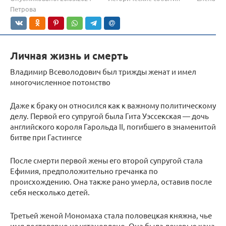
Петрова
Личная жизнь и смерть
Владимир Всеволодович был трижды женат и имел
многочисленное потомство
Даже к браку он относился как к важному политическому
делу. Первой его супругой была Гита Уэссекская — дочь
английского короля Гарольда II, погибшего в знаменитой
битве при Гастингсе
После смерти первой жены его второй супругой стала
Ефимия, предположительно гречанка по
происхождению. Она также рано умерла, оставив после
себя несколько детей.
Третьей женой Мономаха стала половецкая княжна, чье
имя достоверно не установлено. Она была дочерью хана