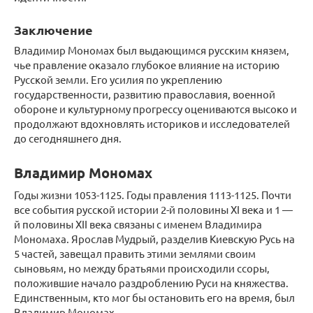
Заключение
Владимир Мономах был выдающимся русским князем,
чье правление оказало глубокое влияние на историю
Русской земли. Его усилия по укреплению
государственности, развитию православия, военной
обороне и культурному прогрессу оцениваются высоко и
продолжают вдохновлять историков и исследователей
до сегодняшнего дня.
Владимир Мономах
Годы жизни 1053-1125. Годы правления 1113-1125. Почти
все события русской истории 2-й половины XI века и 1 —
й половины XII века связаны с именем Владимира
Мономаха. Ярослав Мудрый, разделив Киевскую Русь на
5 частей, завещал править этими землями своим
сыновьям, но между братьями происходили ссоры,
положившие начало раздроблению Руси на княжества.
Единственным, кто мог бы остановить его на время, был
Владимир Мономах.