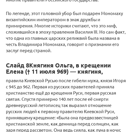
По легенде, этот головной убор был подарен Мономаху
византийским императором в знак дружбы и
примирения. Многие историки считают, что это миф,
сложившийся в эпоху правления Василия III. Но сам факт,
что одна из главных царских реликвий была названа в
честь Владимира Мономаха, говорит о признании его
заслуг перед страной.
Слайд 8Княгиня Ольга, в крещении
Елена († 11 июля 969) — княгиня,
правила Киевской Русью после гибели мужа, князя Игоря
с 945 до 962. Первая из русских правителей приняла
христианство ещё до крещения Руси, первая русская
святая. Спустя примерно 140 лет после её смерти
древнерусский летописец так выразил отношение
русских людей к первому правителю Киевской Руси,
принявшему крещение: «Была она предвозвестницей
христианской земле, как денница перед солнцем, как
заря перед рассветом. Она ведь сияла, как луна в ночи;