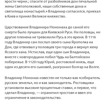
ярости черни.; спасите от разбойников дом печальной
жены Святополковой, наши собственные дома и
святилища монастырей.» Владимир согласился, приехал
в Киев и принял Великое княжество.
Царствование Владимира Мономаха до самой его
смерти было лучшим для Киевской Руси. Ни половцы, ни
другие племена не тревожили Русь в это время. В 1116
году Владимир сам послал своего сына Ярополка на
Дон, где отвоевал у половцев три города и вернул жену
Ясского хана. Мстислав, еще один сын Владимира,
вместе с новгородцами побил Чудь на Балтийском
побережье. В 1120 году Юрий, ростовский князь, еще
один из десяти его сыновей, разгромил болгар на Волге.
Владимир Мономах известен не только как «собиратель
русских земель», но и как законодатель. Ростовщики
установили высокие процентные ставки, и первое, что
сделал Владимир, — ограничил «ростов» и ввел это
ограничение в законодательство.