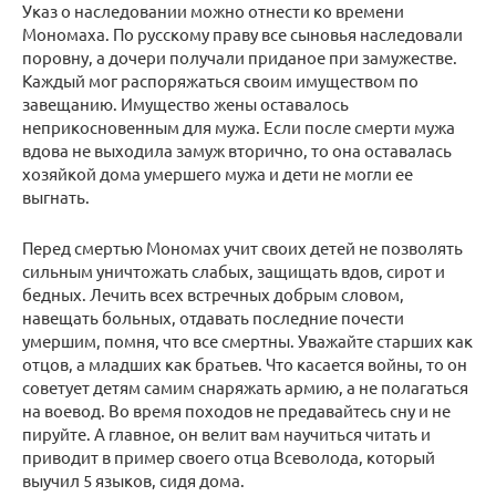
Указ о наследовании можно отнести ко времени
Мономаха. По русскому праву все сыновья наследовали
поровну, а дочери получали приданое при замужестве.
Каждый мог распоряжаться своим имуществом по
завещанию. Имущество жены оставалось
неприкосновенным для мужа. Если после смерти мужа
вдова не выходила замуж вторично, то она оставалась
хозяйкой дома умершего мужа и дети не могли ее
выгнать.
Перед смертью Мономах учит своих детей не позволять
сильным уничтожать слабых, защищать вдов, сирот и
бедных. Лечить всех встречных добрым словом,
навещать больных, отдавать последние почести
умершим, помня, что все смертны. Уважайте старших как
отцов, а младших как братьев. Что касается войны, то он
советует детям самим снаряжать армию, а не полагаться
на воевод. Во время походов не предавайтесь сну и не
пируйте. А главное, он велит вам научиться читать и
приводит в пример своего отца Всеволода, который
выучил 5 языков, сидя дома.