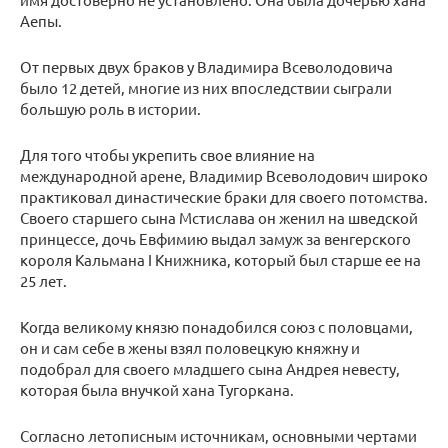
Аепы.
От первых двух браков у Владимира Всеволодовича
было 12 детей, многие из них впоследствии сыграли
большую роль в истории.
Для того чтобы укрепить свое влияние на
международной арене, Владимир Всеволодович широко
практиковал династические браки для своего потомства.
Своего старшего сына Мстислава он женил на шведской
принцессе, дочь Евфимию выдал замуж за венгерского
короля Кальмана I Книжника, который был старше ее на
25 лет.
Когда великому князю понадобился союз с половцами,
он и сам себе в жены взял половецкую княжну и
подобрал для своего младшего сына Андрея невесту,
которая была внучкой хана Тугоркана.
Согласно летописным источникам, основными чертами