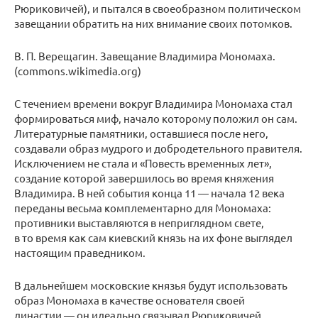
Рюриковичей), и пытался в своеобразном политическом
завещании обратить на них внимание своих потомков.
В. П. Верещагин. Завещание Владимира Мономаха.
(commons.wikimedia.org)
С течением времени вокруг Владимира Мономаха стал
формироваться миф, начало которому положил он сам.
Литературные памятники, оставшиеся после него,
создавали образ мудрого и добродетельного правителя.
Исключением не стала и «Повесть временных лет»,
создание которой завершилось во время княжения
Владимира. В ней события конца 11 — начала 12 века
переданы весьма комплементарно для Мономаха:
противники выставляются в неприглядном свете,
в то время как сам киевский князь на их фоне выглядел
настоящим праведником.
В дальнейшем московские князья будут использовать
образ Мономаха в качестве основателя своей
династии — он идеально связывал Рюриковичей