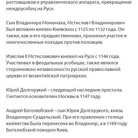
ростовщиков и управленческого аппарата, прекращение
междоусобиц на Руси.
Сын Владимира Мономаха, Мстислав I Владимирович
был великим князем Киевским с 1125 по 1132 года. Он
также, как и его предшественники, принимал участие в
многочисленных походах против половцев.
Изяслав II Мстиславович княжил на Руси с 1146 года.
Участвовал в феодальных усобицах, также являлся
сторонником независимости русской православной
церкви от византийской патриархии.
Юрий Долгорукий – следующий наследник престола.
Считается основателем Москвы в 1147 году.
Андрей Боголюбский – сын Юрия Долгорукого, князь
Владимиро-Суздальский. При его правлении столица
княжества была перенесена во Владимир, а в 1169 году
Боголюбский покорил Киев.