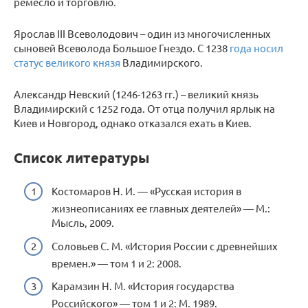
ремесло и торговлю.
Ярослав III Всеволодович – один из многочисленных
сыновей Всеволода Большое Гнездо. С 1238
года носил
статус великого князя
Владимирского.
Александр Невский (1246-1263 гг.) – великий князь
Владимирский с 1252 года. От отца получил ярлык на
Киев и Новгород, однако отказался ехать в Киев.
Список литературы
Костомаров Н. И. — «Русская история в
жизнеописаниях ее главных деятелей» — М.:
Мысль, 2009.
Соловьев С. М. «История России с древнейших
времен.» — том 1 и 2: 2008.
Карамзин Н. М. «История государства
Российского» — том 1 и 2: М. 1989.