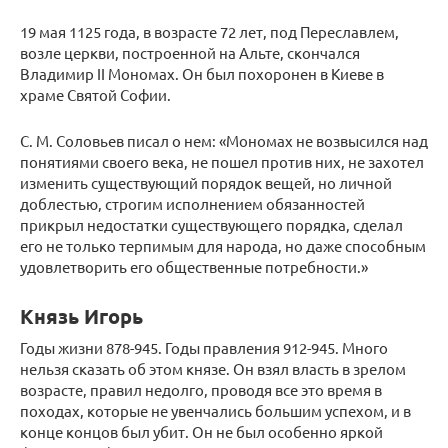
19 мая 1125 года, в возрасте 72 лет, под Переславлем,
возле церкви, построенной на Альте, скончался
Владимир II Мономах. Он был похоронен в Киеве в
храме Святой Софии.
С. М. Соловьев писал о нем: «Мономах не возвысился над
понятиями своего века, не пошел против них, не захотел
изменить существующий порядок вещей, но личной
доблестью, строгим исполнением обязанностей
прикрыл недостатки существующего порядка, сделал
его не только терпимым для народа, но даже способным
удовлетворить его общественные потребности.»
Князь Игорь
Годы жизни 878-945. Годы правления 912-945. Много
нельзя сказать об этом князе. Он взял власть в зрелом
возрасте, правил недолго, проводя все это время в
походах, которые не увенчались большим успехом, и в
конце концов был убит. Он не был особенно яркой