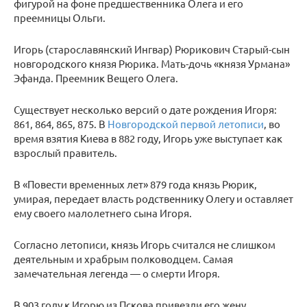
фигурой на фоне предшественника Олега и его
преемницы Ольги.
Игорь (старославянский Ингвар) Рюрикович Старый-сын
новгородского князя Рюрика. Мать-дочь «князя Урмана»
Эфанда. Преемник Вещего Олега.
Существует несколько версий о дате рождения Игоря:
861, 864, 865, 875. В
Новгородской первой летописи
, во
время взятия Киева в 882 году, Игорь уже выступает как
взрослый правитель.
В «Повести временных лет» 879 года князь Рюрик,
умирая, передает власть родственнику Олегу и оставляет
ему своего малолетнего сына Игоря.
Согласно летописи, князь Игорь считался не слишком
деятельным и храбрым полководцем. Самая
замечательная легенда — о смерти Игоря.
В 903 году к Игорю из Пскова привезли его жену,