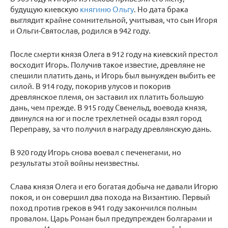
будущую киевскую
княгиню Ольгу
. Но дата брака
выглядит крайне сомнительной, учитывая, что сын Игоря
и Ольги-Святослав, родился в 942 году.
После смерти князя Олега в 912 году на киевский престол
восходит Игорь. Получив такое известие, древляне не
спешили платить дань, и Игорь был вынужден выбить ее
силой. В 914 году, покорив улусов и покорив
древлянское племя, он заставил их платить большую
дань, чем прежде. В 915 году Свенельд, воевода князя,
двинулся на юг и после трехлетней осады взял город
Переправу, за что получил в награду древлянскую дань.
В 920 году Игорь снова воевал с печенегами, но
результаты этой войны неизвестны.
Слава князя Олега и его богатая добыча не давали Игорю
покоя, и он совершил два похода на Византию. Первый
поход против греков в 941 году закончился полным
провалом. Царь Роман был предупрежден болгарами и