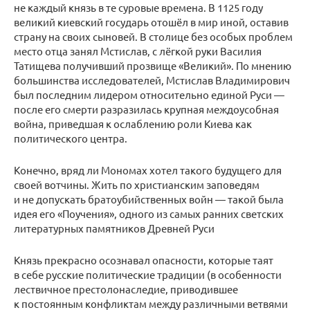
не каждый князь в те суровые времена. В 1125 году
великий киевский государь отошёл в мир иной, оставив
страну на своих сыновей. В столице без особых проблем
место отца занял Мстислав, с лёгкой руки Василия
Татищева получивший прозвище «Великий». По мнению
большинства исследователей, Мстислав Владимирович
был последним лидером относительно единой Руси —
после его смерти разразилась крупная междоусобная
война, приведшая к ослаблению роли Киева как
политического центра.
Конечно, вряд ли Мономах хотел такого будущего для
своей вотчины. Жить по христианским заповедям
и не допускать братоубийственных войн — такой была
идея его «Поучения», одного из самых ранних светских
литературных памятников Древней Руси
Князь прекрасно осознавал опасности, которые таят
в себе русские политические традиции (в особенности
лествичное престолонаследие, приводившее
к постоянным конфликтам между различными ветвями