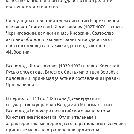
качестве национальной государственной религии
восточное христианство.
Следующим представителем династии Рюриковичей
выступает Святослав II Ярославович (1027-1076) – князь
Черниговский, великий князь Киевский. Святослав
активно оборонял южные границы государства от
набегов половцев, а также издал свод законов
«Изборник».
Всеволод I Ярославович (1030-1093) правил Киевской
Русью с 1078 года. Вместе с братьями он вел борьбу с
половцами, принимал участие в составлении Правды
Ярославичей.
В период с 1113 по 1125 года Древнерусским
государством управлял Владимир Мономах – сын
Всеволода I и дочери византийского императора
Константина Мономаха. Отличительными
характеристиками периода его царствования выступают
принятые меры по ограничению произвола