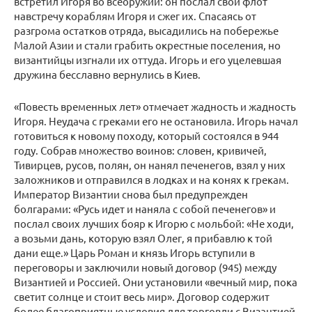
встретил Игоря во всеоружии: он послал свой флот
навстречу кораблям Игоря и сжег их. Спасаясь от
разгрома остатков отряда, высадились на побережье
Малой Азии и стали грабить окрестные поселения, но
византийцы изгнали их оттуда. Игорь и его уцелевшая
дружина бесславно вернулись в Киев.
«Повесть временных лет» отмечает жадность и жадность
Игоря. Неудача с греками его не остановила. Игорь начал
готовиться к новому походу, который состоялся в 944
году. Собрав множество воинов: словен, кривичей,
Тивирцев, русов, полян, он нанял печенегов, взял у них
заложников и отправился в лодках и на конях к грекам.
Император Византии снова был предупрежден
болгарами: «Русь идет и наняла с собой печенегов» и
послал своих лучших бояр к Игорю с мольбой: «Не ходи,
а возьми дань, которую взял Олег, я прибавлю к той
дани еще.» Царь Роман и князь Игорь вступили в
переговоры и заключили новый договор (945) между
Византией и Россией. Они установили «вечный мир, пока
светит солнце и стоит весь мир». Договор содержит
более благоприятные условия для торговли с Византией,